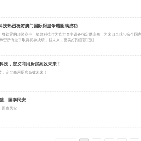
极效科技热烈祝贺澳门国际厨皇争霸圆满成功
，餐饮界的顶级赛事，极效科技作为官方赛事设备指定供应商，为来自全球40余个国
恭贺所有选手取得优异成绩，智未来，更美好[强][强][强]
科技，定义商用厨房高效未来！
技，定义商用厨房高效未来！
盛、国泰民安
、国泰民安