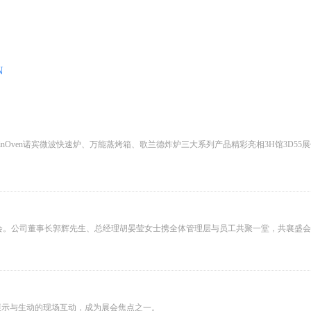
N
nOven诺宾微波快速炉、万能蒸烤箱、歌兰德炸炉三大系列产品精彩亮相3H馆3D55
春年会。公司董事长郭辉先生、总经理胡晏莹女士携全体管理层与员工共聚一堂，共襄盛
展示与生动的现场互动，成为展会焦点之一。